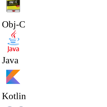
Obj-C
Java
Kotlin