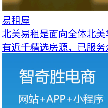
易租屋
北美易租是面向全体北美
有近千精选房源，已服务